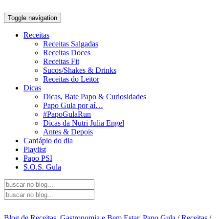
Toggle navigation
Receitas
Receitas Salgadas
Receitas Doces
Receitas Fit
Sucos/Shakes & Drinks
Receitas do Leitor
Dicas
Dicas, Bate Papo & Curiosidades
Papo Gula por aí…
#PapoGulaRun
Dicas da Nutri Julia Engel
Antes & Depois
Cardápio do dia
Playlist
Papo PSI
S.O.S. Gula
Blog de Receitas, Gastronomia e Bem Estar| Papo Gula
/
Receitas
/