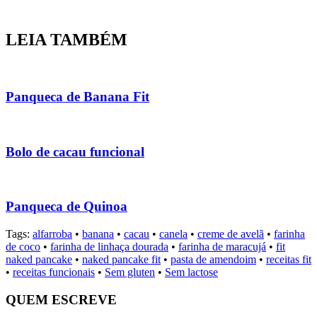
LEIA TAMBÉM
Panqueca de Banana Fit
Bolo de cacau funcional
Panqueca de Quinoa
Tags:
alfarroba
•
banana
•
cacau
•
canela
•
creme de avelã
•
farinha
de coco
•
farinha de linhaça dourada
•
farinha de maracujá
•
fit
naked pancake
•
naked pancake fit
•
pasta de amendoim
•
receitas fit
•
receitas funcionais
•
Sem gluten
•
Sem lactose
QUEM ESCREVE