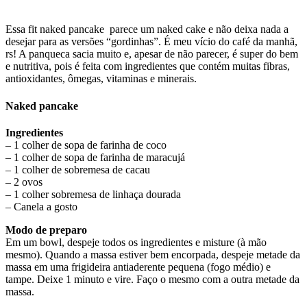
Essa fit naked pancake parece um naked cake e não deixa nada a
desejar para as versões “gordinhas”. É meu vício do café da manhã,
rs! A panqueca sacia muito e, apesar de não parecer, é super do bem
e nutritiva, pois é feita com ingredientes que contém muitas fibras,
antioxidantes, ômegas, vitaminas e minerais.
Naked pancake
Ingredientes
– 1 colher de sopa de farinha de coco
– 1 colher de sopa de farinha de maracujá
– 1 colher de sobremesa de cacau
– 2 ovos
– 1 colher sobremesa de linhaça dourada
– Canela a gosto
Modo de preparo
Em um bowl, despeje todos os ingredientes e misture (à mão
mesmo). Quando a massa estiver bem encorpada, despeje metade da
massa em uma frigideira antiaderente pequena (fogo médio) e
tampe. Deixe 1 minuto e vire. Faço o mesmo com a outra metade da
massa.