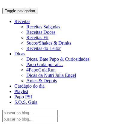
Toggle navigation
Receitas
Receitas Salgadas
Receitas Doces
Receitas Fit
Sucos/Shakes & Drinks
Receitas do Leitor
Dicas
Dicas, Bate Papo & Curiosidades
Papo Gula por aí…
#PapoGulaRun
Dicas da Nutri Julia Engel
Antes & Depois
Cardápio do dia
Playlist
Papo PSI
S.O.S. Gula