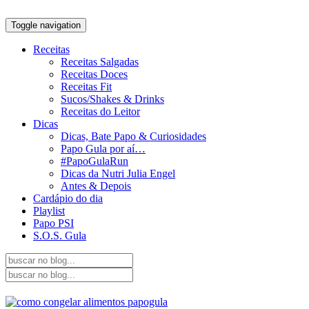
Toggle navigation
Receitas
Receitas Salgadas
Receitas Doces
Receitas Fit
Sucos/Shakes & Drinks
Receitas do Leitor
Dicas
Dicas, Bate Papo & Curiosidades
Papo Gula por aí…
#PapoGulaRun
Dicas da Nutri Julia Engel
Antes & Depois
Cardápio do dia
Playlist
Papo PSI
S.O.S. Gula