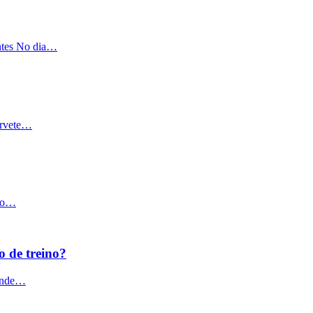
entes No dia…
orvete…
são…
 de treino?
rande…