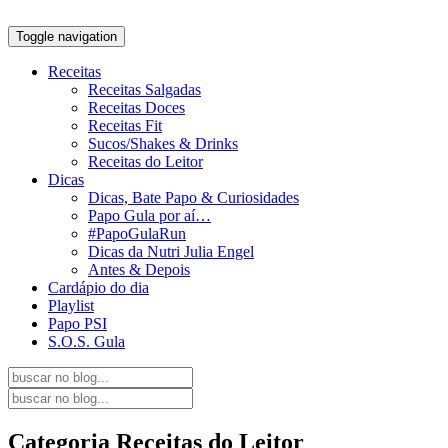
Toggle navigation
Receitas
Receitas Salgadas
Receitas Doces
Receitas Fit
Sucos/Shakes & Drinks
Receitas do Leitor
Dicas
Dicas, Bate Papo & Curiosidades
Papo Gula por aí…
#PapoGulaRun
Dicas da Nutri Julia Engel
Antes & Depois
Cardápio do dia
Playlist
Papo PSI
S.O.S. Gula
Categoria
Receitas do Leitor