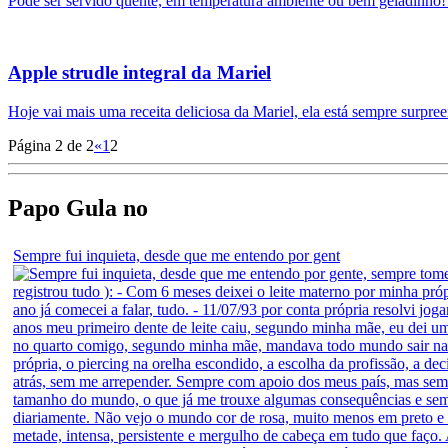
Pode ser servido quente, em temperatura ambiente ou bem geladinh
Apple strudle integral da Mariel
Hoje vai mais uma receita deliciosa da Mariel, ela está sempre surp
Página 2 de 2
«
1
2
Papo Gula no
Sempre fui inquieta, desde que me entendo por gent