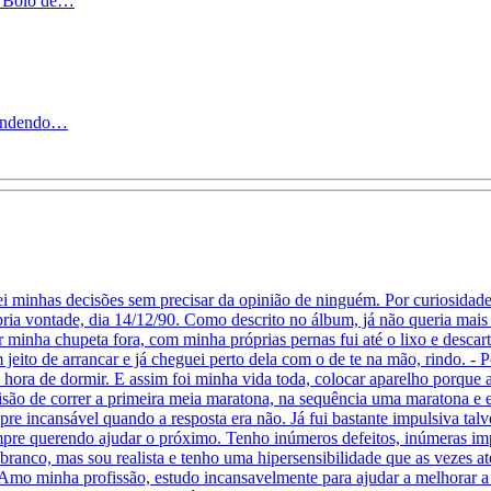
o! Bolo de…
reendendo…