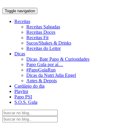
Toggle navigation
Receitas
Receitas Salgadas
Receitas Doces
Receitas Fit
Sucos/Shakes & Drinks
Receitas do Leitor
Dicas
Dicas, Bate Papo & Curiosidades
Papo Gula por aí…
#PapoGulaRun
Dicas da Nutri Julia Engel
Antes & Depois
Cardápio do dia
Playlist
Papo PSI
S.O.S. Gula