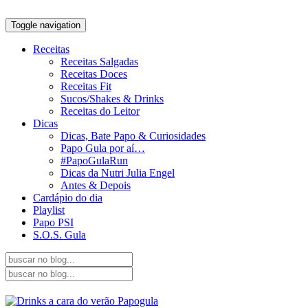
Toggle navigation
Receitas
Receitas Salgadas
Receitas Doces
Receitas Fit
Sucos/Shakes & Drinks
Receitas do Leitor
Dicas
Dicas, Bate Papo & Curiosidades
Papo Gula por aí…
#PapoGulaRun
Dicas da Nutri Julia Engel
Antes & Depois
Cardápio do dia
Playlist
Papo PSI
S.O.S. Gula