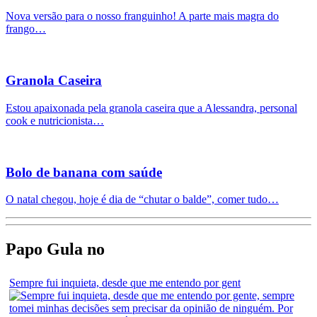
Nova versão para o nosso franguinho! A parte mais magra do
frango…
Granola Caseira
Estou apaixonada pela granola caseira que a Alessandra, personal
cook e nutricionista…
Bolo de banana com saúde
O natal chegou, hoje é dia de “chutar o balde”, comer tudo…
Papo Gula no
Sempre fui inquieta, desde que me entendo por gent