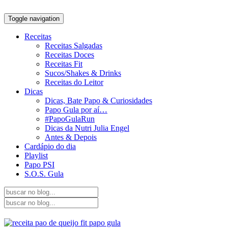
Toggle navigation
Receitas
Receitas Salgadas
Receitas Doces
Receitas Fit
Sucos/Shakes & Drinks
Receitas do Leitor
Dicas
Dicas, Bate Papo & Curiosidades
Papo Gula por aí…
#PapoGulaRun
Dicas da Nutri Julia Engel
Antes & Depois
Cardápio do dia
Playlist
Papo PSI
S.O.S. Gula