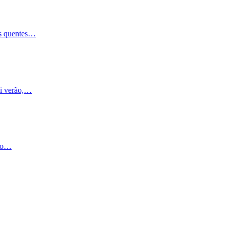
ias quentes…
ai verão,…
são…