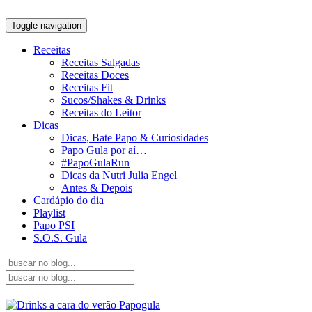
Toggle navigation
Receitas
Receitas Salgadas
Receitas Doces
Receitas Fit
Sucos/Shakes & Drinks
Receitas do Leitor
Dicas
Dicas, Bate Papo & Curiosidades
Papo Gula por aí…
#PapoGulaRun
Dicas da Nutri Julia Engel
Antes & Depois
Cardápio do dia
Playlist
Papo PSI
S.O.S. Gula