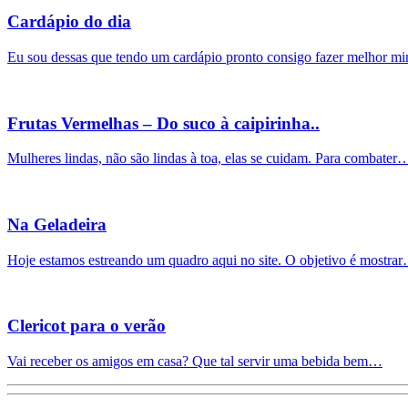
Cardápio do dia
Eu sou dessas que tendo um cardápio pronto consigo fazer melhor 
Frutas Vermelhas – Do suco à caipirinha..
Mulheres lindas, não são lindas à toa, elas se cuidam. Para combater
Na Geladeira
Hoje estamos estreando um quadro aqui no site. O objetivo é mostra
Clericot para o verão
Vai receber os amigos em casa? Que tal servir uma bebida bem…