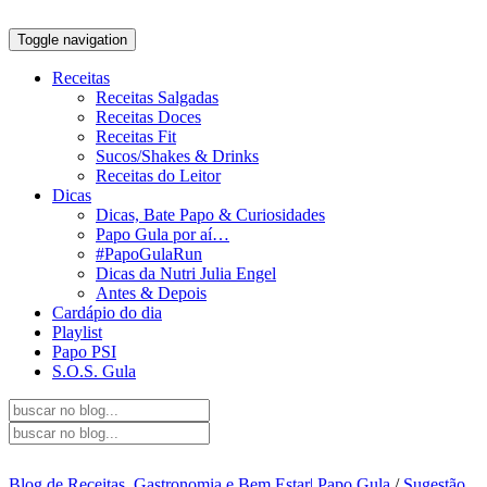
Toggle navigation
Receitas
Receitas Salgadas
Receitas Doces
Receitas Fit
Sucos/Shakes & Drinks
Receitas do Leitor
Dicas
Dicas, Bate Papo & Curiosidades
Papo Gula por aí…
#PapoGulaRun
Dicas da Nutri Julia Engel
Antes & Depois
Cardápio do dia
Playlist
Papo PSI
S.O.S. Gula
Blog de Receitas, Gastronomia e Bem Estar| Papo Gula
/
Sugestão