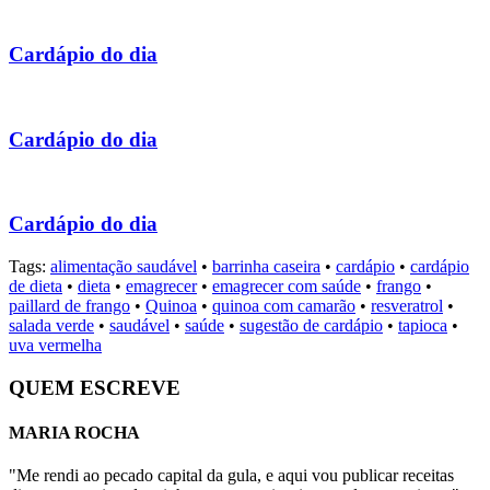
Cardápio do dia
Cardápio do dia
Cardápio do dia
Tags:
alimentação saudável
•
barrinha caseira
•
cardápio
•
cardápio
de dieta
•
dieta
•
emagrecer
•
emagrecer com saúde
•
frango
•
paillard de frango
•
Quinoa
•
quinoa com camarão
•
resveratrol
•
salada verde
•
saudável
•
saúde
•
sugestão de cardápio
•
tapioca
•
uva vermelha
QUEM ESCREVE
MARIA ROCHA
"Me rendi ao pecado capital da gula, e aqui vou publicar receitas