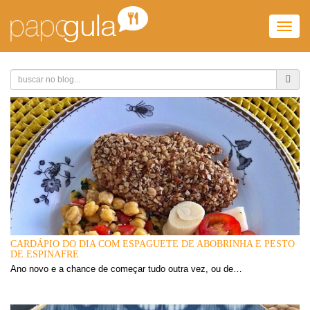
Togg
navig
CARDÁPIO DO DIA COM ESPAGUETE DE ABOBRINHA E PESTO
DE ESPINAFRE
Ano novo e a chance de começar tudo outra vez, ou de…