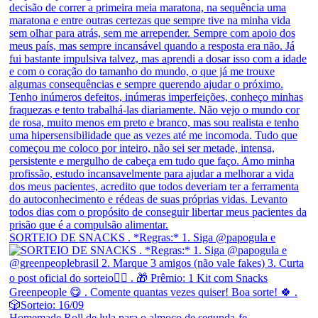
SORTEIO DE SNACKS . *Regras:* 1. Siga @papogula e
Homemade Roll de lula para o almoço de segunda-fe