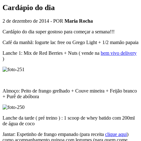
Cardápio do dia
2 de dezembro de 2014
- POR
Maria Rocha
Cardápio do dia super gostoso para começar a semana!!!
Café da manhã: Iogurte lac free ou Grego Light + 1/2 mamão papaia
Lanche 1: Mix de Red Berries + Nuts ( vende na
bem vivo delivery
)
Almoço: Peito de frango grelhado + Couve mineira + Feijão branco
+ Purê de abóbora
Lanche da tarde ( pré treino ) : 1 scoop de whey batido com 200ml
de água de coco
Jantar: Espetinho de frango empanado (para receita
clique aqui
)
como acompanhamento quinoa com legumes (para quem come