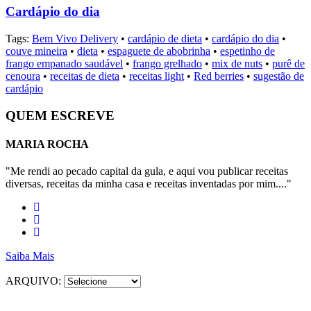
Cardápio do dia
Tags:
Bem Vivo Delivery
•
cardápio de dieta
•
cardápio do dia
•
couve mineira
•
dieta
•
espaguete de abobrinha
•
espetinho de
frango empanado saudável
•
frango grelhado
•
mix de nuts
•
purê de
cenoura
•
receitas de dieta
•
receitas light
•
Red berries
•
sugestão de
cardápio
QUEM ESCREVE
MARIA ROCHA
"Me rendi ao pecado capital da gula, e aqui vou publicar receitas
diversas, receitas da minha casa e receitas inventadas por mim...."
Saiba Mais
ARQUIVO: