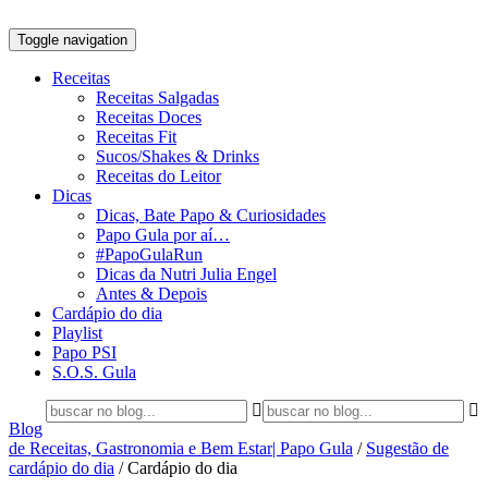
Toggle navigation
Receitas
Receitas Salgadas
Receitas Doces
Receitas Fit
Sucos/Shakes & Drinks
Receitas do Leitor
Dicas
Dicas, Bate Papo & Curiosidades
Papo Gula por aí…
#PapoGulaRun
Dicas da Nutri Julia Engel
Antes & Depois
Cardápio do dia
Playlist
Papo PSI
S.O.S. Gula
Blog
de Receitas, Gastronomia e Bem Estar| Papo Gula
/
Sugestão de
cardápio do dia
/
Cardápio do dia