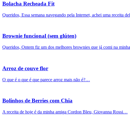
Bolacha Recheada Fit
Queridos, Essa semana navegando pela Internet, achei uma receita d
Brownie funcional (sem glúten)
Queridos, Ontem fiz um dos melhores brownies que já comi na min
Arroz de couve flor
O que é o que é que parece arroz mais não é?…
Bolinhos de Berries com Chia
A receita de hoje é da minha amiga Cordon Bleu, Giovanna Rossi…