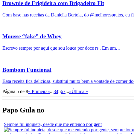
Brownie de Frigideira com Brigadeiro Fit
Com base nas receitas da Daniella Bertola, do @melhorespratos, eu f
Mousse “fake” de Whey
Escrevo sempre por aqui que sou louca por doce rs.. Em um…
Bombom Funcional
Essa receita fica deliciosa, substitui muito bem a vontade de comer 
Página 5 de 8
« Primeira
«
...
3
4
5
6
7
...
»
Última »
Papo Gula no
Sempre fui inquieta, desde que me entendo por gent