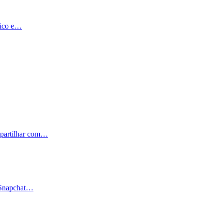
mico e…
mpartilhar com…
 Snapchat…