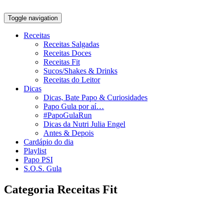
Toggle navigation
Receitas
Receitas Salgadas
Receitas Doces
Receitas Fit
Sucos/Shakes & Drinks
Receitas do Leitor
Dicas
Dicas, Bate Papo & Curiosidades
Papo Gula por aí…
#PapoGulaRun
Dicas da Nutri Julia Engel
Antes & Depois
Cardápio do dia
Playlist
Papo PSI
S.O.S. Gula
Categoria
Receitas Fit