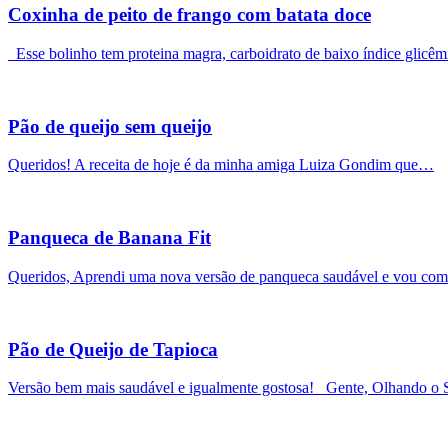
Coxinha de peito de frango com batata doce
Esse bolinho tem proteina magra, carboidrato de baixo índice glicê
Pão de queijo sem queijo
Queridos! A receita de hoje é da minha amiga Luiza Gondim que…
Panqueca de Banana Fit
Queridos, Aprendi uma nova versão de panqueca saudável e vou co
Pão de Queijo de Tapioca
Versão bem mais saudável e igualmente gostosa! Gente, Olhando o