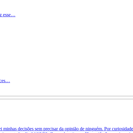
iz esse…
doces…